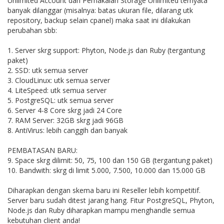
Unlimited Account dan Pemakaian Storage Unlimited ternyata
banyak dilanggar (misalnya: batas ukuran file, dilarang utk
repository, backup selain cpanel) maka saat ini dilakukan
perubahan sbb:
1. Server skrg support: Phyton, Node.js dan Ruby (tergantung
paket)
2. SSD: utk semua server
3. CloudLinux: utk semua server
4. LiteSpeed: utk semua server
5. PostgreSQL: utk semua server
6. Server 4-8 Core skrg jadi 24 Core
7. RAM Server: 32GB skrg jadi 96GB
8. AntiVirus: lebih canggih dan banyak
PEMBATASAN BARU:
9. Space skrg dilimit: 50, 75, 100 dan 150 GB (tergantung paket)
10. Bandwith: skrg di limit 5.000, 7.500, 10.000 dan 15.000 GB
Diharapkan dengan skema baru ini Reseller lebih kompetitif.
Server baru sudah ditest jarang hang. Fitur PostgreSQL, Phyton,
Node.js dan Ruby diharapkan mampu menghandle semua
kebutuhan client anda!