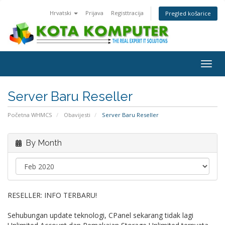
Hrvatski
Prijava
Registtracija
Pregled košarice
Togg
navig
Server Baru Reseller
Početna WHMCS
Obavijesti
Server Baru Reseller
By Month
RESELLER: INFO TERBARU!
Sehubungan update teknologi, CPanel sekarang tidak lagi